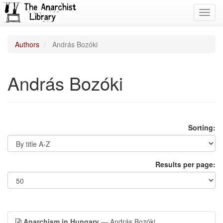
Toggl
navig
Authors
András Bozóki
András Bozóki
Sorting:
Results per page:
Anarchism in Hungary
— András Bozóki