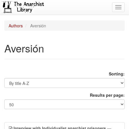
Toggl
navig
Authors
Aversión
Aversión
Sorting:
Results per page:
Interview with Individualist anarchist prisoners
—