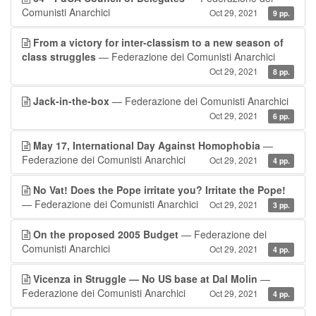
Comunisti Anarchici
Oct 29, 2021
9 pp.
From a victory for inter-classism to a new season of
class struggles
— Federazione dei Comunisti Anarchici
Oct 29, 2021
8 pp.
Jack-in-the-box
— Federazione dei Comunisti Anarchici
Oct 29, 2021
6 pp.
May 17, International Day Against Homophobia
—
Federazione dei Comunisti Anarchici
Oct 29, 2021
4 pp.
No Vat! Does the Pope irritate you? Irritate the Pope!
— Federazione dei Comunisti Anarchici
Oct 29, 2021
3 pp.
On the proposed 2005 Budget
— Federazione dei
Comunisti Anarchici
Oct 29, 2021
4 pp.
Vicenza in Struggle — No US base at Dal Molin
—
Federazione dei Comunisti Anarchici
Oct 29, 2021
4 pp.