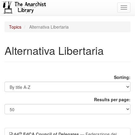
Toggl
navig
Topics
Alternativa Libertaria
Alternativa Libertaria
Sorting:
Results per page:
th
64
FdCA Council of Delegates
— Federazione dei